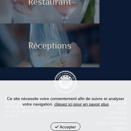
Restaurant
Réceptions
Maison des Vins du Languedoc
Ce site nécessite votre consentement afin de suivre et analyser
Mentions légales
Mas de Saporta - CS 30030
Conditions Générales de
votre navigation.
cliquez ici pour en savoir plus
34973 Lattes
Vente
Tel : 04 67 06 04 42 / 06 07 91 78 09 / 06 07
Politique de
91 78 09
confidentialité
Gestion des cookies
Accepter
Contact