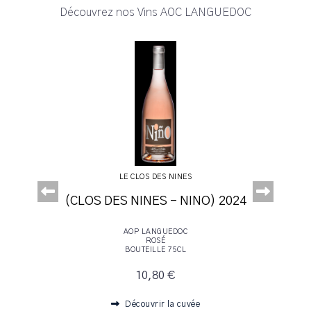
Découvrez nos Vins AOC LANGUEDOC
LE CLOS DES NINES
Abord
e 2024
2022
025
014
21
24
25
4
4
A
3
2
2
4
4
5
(CLOS DES NINES - NINO) 2024
2023
2020
2024
2022
AOP LANGUEDOC
ROSÉ
BOUTEILLE 75CL
10,80 €
Découvrir la cuvée