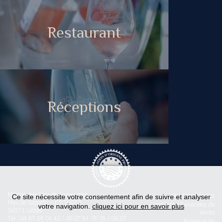
Restaurant
Réceptions
Maison des Vins du Languedoc
Ce site nécessite votre consentement afin de suivre et analyser
Mentions légales
Mas de Saporta - CS 30030
Conditions Générales de
votre navigation.
cliquez ici pour en savoir plus
34973 Lattes
Vente
Tel : 04 67 06 04 42 / 06 07 91 78 09 / 06 07
Politique de