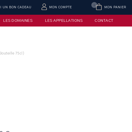
0
AI UN BON CADEAU
MON COMPTE
MON PANIER
LES DOMAINES
LES APPELLATIONS
CONTACT
Bouteille 75cl)