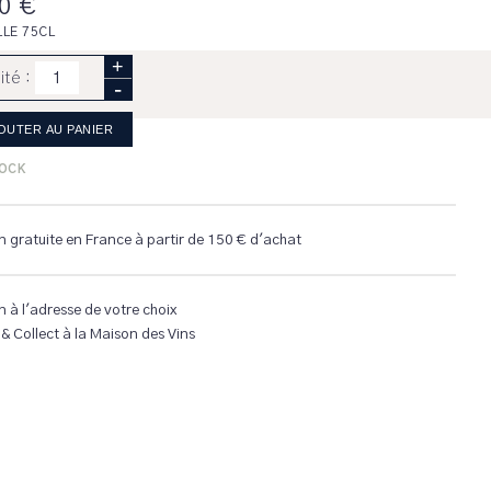
0 €
LLE 75CL
+
ité :
-
AJOUTER AU
PANIER
TOCK
n gratuite en France à partir de 150 € d'achat
n à l'adresse de votre choix
 & Collect à la Maison des Vins