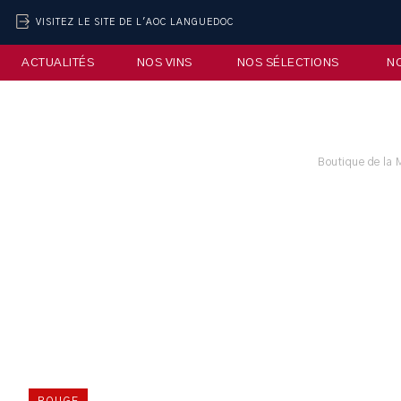
VISITEZ LE SITE DE L'AOC LANGUEDOC
ACTUALITÉS
NOS VINS
NOS SÉLECTIONS
N
Boutique de la 