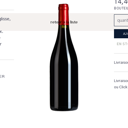
14,4
BOUTEI
lisse,
quant
x.
e
r
EN S
Livraiso
ER
Livraiso
ou Click