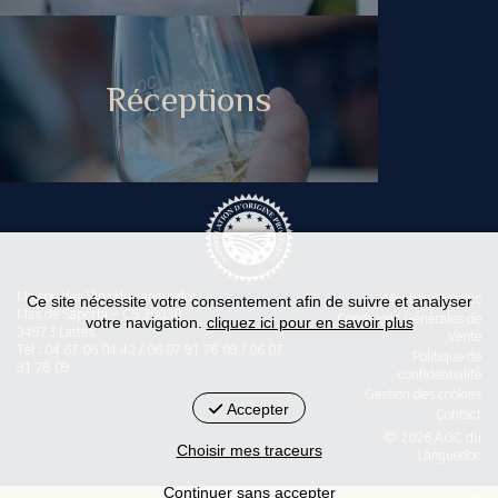
Réceptions
Maison des Vins du Languedoc
Ce site nécessite votre consentement afin de suivre et analyser
Mentions légales
Mas de Saporta - CS 30030
Conditions Générales de
votre navigation.
cliquez ici pour en savoir plus
34973 Lattes
Vente
Tel : 04 67 06 04 42 / 06 07 91 78 09 / 06 07
Politique de
91 78 09
confidentialité
Gestion des cookies
Accepter
Contact
© 2026 AOC du
Choisir mes traceurs
Languedoc
Continuer sans accepter
< id="str-pied-mention">L'abus d’alcool est dangereux pour la