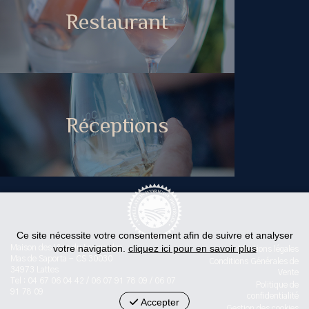
Restaurant
Réceptions
Ce site nécessite votre consentement afin de suivre et analyser
votre navigation.
cliquez ici pour en savoir plus
Maison des Vins du Languedoc
Mentions légales
Mas de Saporta - CS 30030
Conditions Générales de
34973 Lattes
Vente
Tel : 04 67 06 04 42 / 06 07 91 78 09 / 06 07
Politique de
91 78 09
confidentialité
Accepter
Gestion des cookies