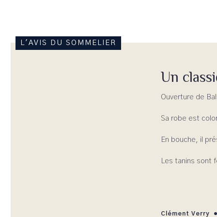
L'AVIS DU SOMMELIER
Un classi
Ouverture de Bal 
Sa robe est color
En bouche, il pr
Les tanins sont f
Clément Verry