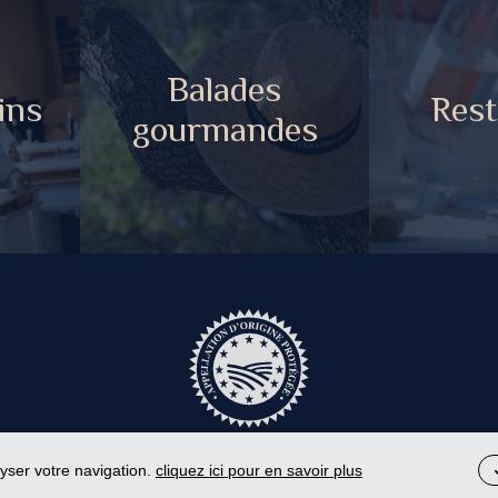
Balades
ins
Rest
gourmandes
lyser votre navigation.
cliquez ici pour en savoir plus
ntion">L'abus d’alcool est dangereux pour la santé. A consomme