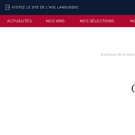
VISITEZ LE SITE DE L'AOC LANGUEDOC
ACTUALITÉS
NOS VINS
NOS SÉLECTIONS
N
Boutique de la Mai