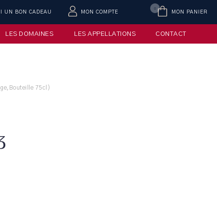
0
AI UN BON CADEAU
MON COMPTE
MON PANIER
LES DOMAINES
LES APPELLATIONS
CONTACT
,Bouteille 75cl)
3