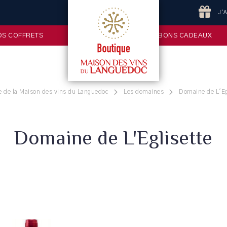
J'
OS COFFRETS
BONS CADEAUX
e de la Maison des vins du Languedoc
Les domaines
Domaine de L'Eg
Domaine de L'Eglisette