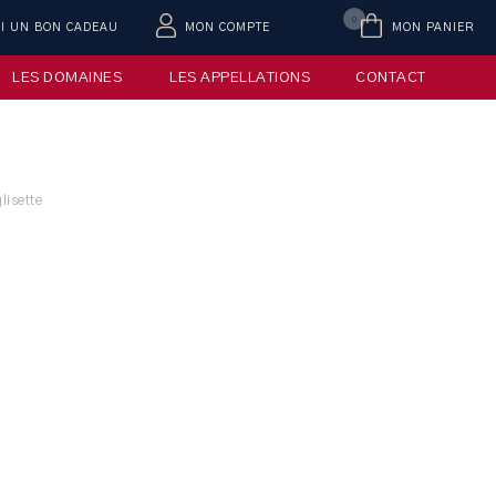
0
AI UN BON CADEAU
MON COMPTE
MON PANIER
LES DOMAINES
LES APPELLATIONS
CONTACT
lisette