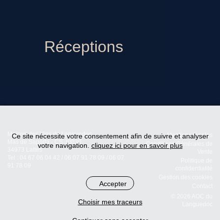
Réceptions
Maison des Vins du Languedoc
Ce site nécessite votre consentement afin de suivre et analyser
Mentions légales
Mas de Saporta - CS 30030
Conditions Générales de
votre navigation.
cliquez ici pour en savoir plus
34973 Lattes
Vente
Tel : 04 67 06 04 42 / 06 07 91 78 09 / 06 07
Politique de
91 78 09
confidentialité
Gestion des cookies
Accepter
Contact
© 2026 AOC du
Choisir mes traceurs
Languedoc