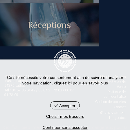
Réceptions
Maison des Vins du Languedoc
Ce site nécessite votre consentement afin de suivre et analyser
Mentions légales
Mas de Saporta - CS 30030
Conditions Générales de
votre navigation.
cliquez ici pour en savoir plus
34973 Lattes
Vente
Tel : 04 67 06 04 42 / 06 07 91 78 09 / 06 07
Politique de
91 78 09
confidentialité
Gestion des cookies
Accepter
Contact
© 2026 AOC du
Choisir mes traceurs
Languedoc
Continuer sans accepter
< id="str-pied-mention">L'abus d’alcool est dangereux pour la