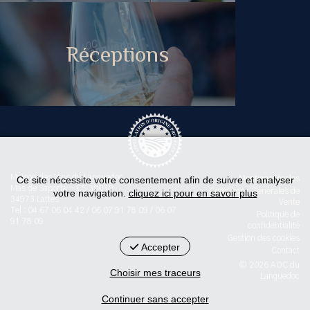
Réceptions
Maison des Vins du Languedoc
Ce site nécessite votre consentement afin de suivre et analyser
Mentions légales
Mas de Saporta - CS 30030
Conditions Générales de
votre navigation.
cliquez ici pour en savoir plus
34973 Lattes
Vente
Tel : 04 67 06 04 42 / 06 07 91 78 09 / 06 07
Politique de
91 78 09
confidentialité
Gestion des cookies
Accepter
Contact
© 2026 AOC du
Choisir mes traceurs
Languedoc
Continuer sans accepter
< id="str-pied-mention">L'abus d’alcool est dangereux pour la