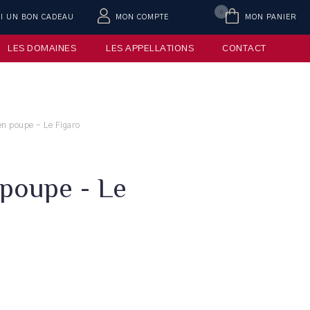
0
AI UN BON CADEAU
MON COMPTE
MON PANIER
LES DOMAINES
LES APPELLATIONS
CONTACT
en poupe - Le Figaro
 poupe - Le