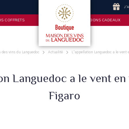
J'
OS COFFRETS
BONS CADEAUX
n des vins du Languedoc
Actualité
L’appellation Languedoc a le vent 
ion Languedoc a le vent en
Figaro