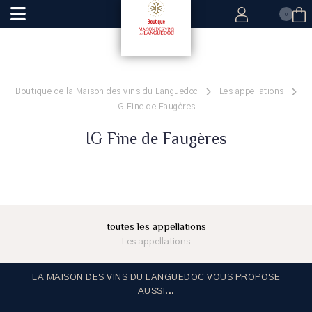
0
Boutique de la Maison des vins du Languedoc
Les appellations
IG Fine de Faugères
IG Fine de Faugères
toutes les appellations
Les appellations
LA MAISON DES VINS DU LANGUEDOC VOUS PROPOSE
AUSSI...