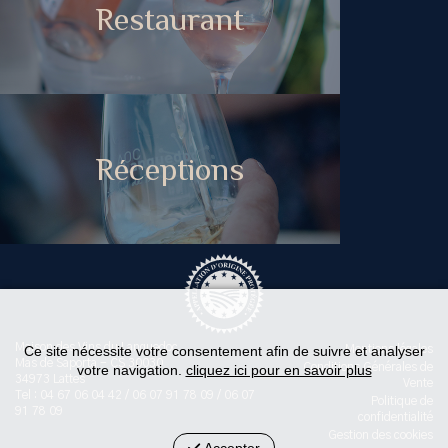
Restaurant
Réceptions
Maison des Vins du Languedoc
Ce site nécessite votre consentement afin de suivre et analyser
Mentions légales
Mas de Saporta - CS 30030
Conditions Générales de
votre navigation.
cliquez ici pour en savoir plus
34973 Lattes
Vente
Tel : 04 67 06 04 42 / 06 07 91 78 09 / 06 07
Politique de
91 78 09
confidentialité
Gestion des cookies