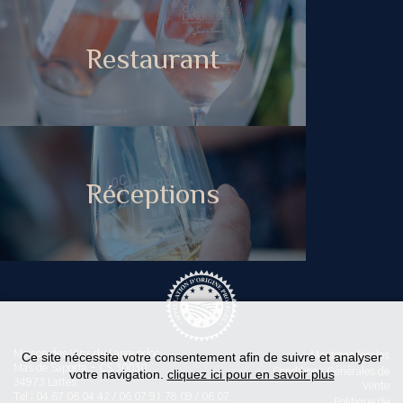
Restaurant
Réceptions
Maison des Vins du Languedoc
Ce site nécessite votre consentement afin de suivre et analyser
Mentions légales
Mas de Saporta - CS 30030
Conditions Générales de
votre navigation.
cliquez ici pour en savoir plus
34973 Lattes
Vente
Tel : 04 67 06 04 42 / 06 07 91 78 09 / 06 07
Politique de