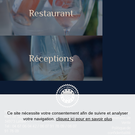
Restaurant
Réceptions
Maison des Vins du Languedoc
Ce site nécessite votre consentement afin de suivre et analyser
Mentions légales
Mas de Saporta - CS 30030
Conditions Générales de
votre navigation.
cliquez ici pour en savoir plus
34973 Lattes
Vente
Tel : 04 67 06 04 42 / 06 07 91 78 09 / 06 07
Politique de
91 78 09
confidentialité