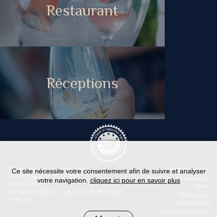
Restaurant
Réceptions
Maison des Vins du Languedoc
Ce site nécessite votre consentement afin de suivre et analyser
Mentions légales
Mas de Saporta - CS 30030
Conditions Générales de
votre navigation.
cliquez ici pour en savoir plus
34973 Lattes
Vente
Tel : 04 67 06 04 42 / 06 07 91 78 09 / 06 07
Politique de
91 78 09
confidentialité
Gestion des cookies