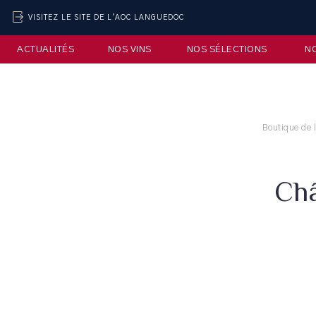
VISITEZ LE SITE DE L'AOC LANGUEDOC
ACTUALITÉS
NOS VINS
NOS SÉLECTIONS
N
Boutique de 
Châ