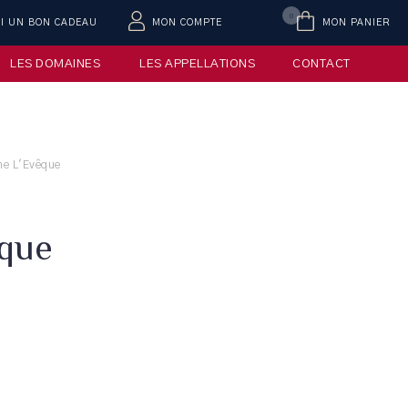
0
AI UN BON CADEAU
MON COMPTE
MON PANIER
LES DOMAINES
LES APPELLATIONS
CONTACT
ne L'Evêque
êque