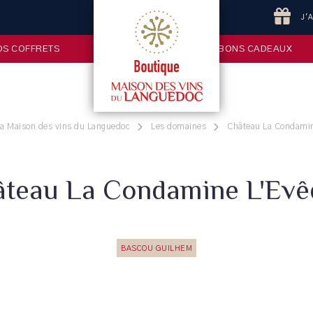
J'
OS COFFRETS
BONS CADEAUX
la Maison des vins du Languedoc
Les domaines
Château La Condami
teau La Condamine L'Ev
BASCOU GUILHEM