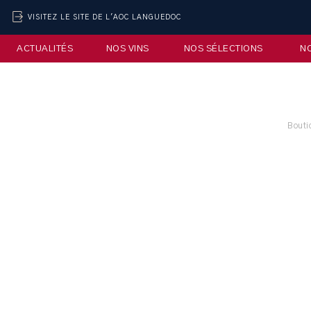
VISITEZ LE SITE DE L'AOC LANGUEDOC
ACTUALITÉS
NOS VINS
NOS SÉLECTIONS
N
Bouti