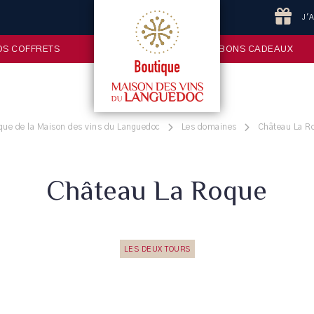
J'
OS COFFRETS
BONS CADEAUX
que de la Maison des vins du Languedoc
Les domaines
Château La R
Château La Roque
LES DEUX TOURS