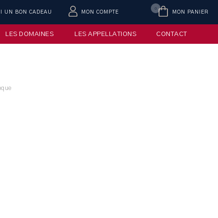
0
AI UN BON CADEAU
MON COMPTE
MON PANIER
LES DOMAINES
LES APPELLATIONS
CONTACT
oque