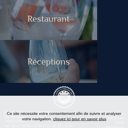
Restaurant
Réceptions
Maison des Vins du Languedoc
Ce site nécessite votre consentement afin de suivre et analyser
Mentions légales
Mas de Saporta - CS 30030
Conditions Générales de
votre navigation.
cliquez ici pour en savoir plus
34973 Lattes
Vente
Tel : 04 67 06 04 42 / 06 07 91 78 09 / 06 07
Politique de