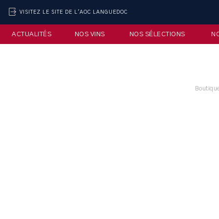
VISITEZ LE SITE DE L'AOC LANGUEDOC
ACTUALITÉS
NOS VINS
NOS SÉLECTIONS
N
Boutique