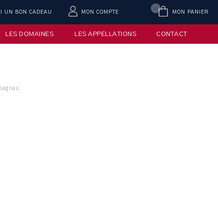
0
AI UN BON CADEAU
MON COMPTE
MON PANIER
LES DOMAINES
LES APPELLATIONS
CONTACT
sagnau