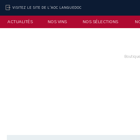
VISITEZ LE SITE DE L'AOC LANGUEDOC
ACTUALITÉS
NOS VINS
NOS SÉLECTIONS
N
Boutique