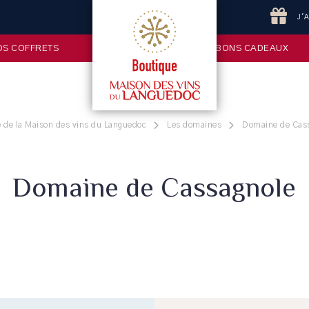
J'
OS COFFRETS
BONS CADEAUX
 de la Maison des vins du Languedoc
Les domaines
Domaine de Cas
Domaine de Cassagnole