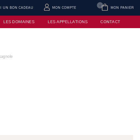
0
AI UN BON CADEAU
MON COMPTE
MON PANIER
LES DOMAINES
LES APPELLATIONS
CONTACT
sagnole