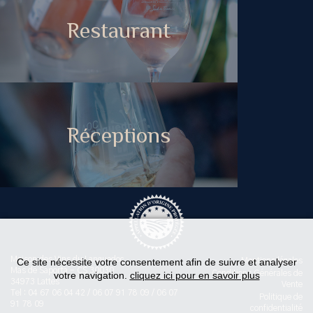
Restaurant
Réceptions
Maison des Vins du Languedoc
Ce site nécessite votre consentement afin de suivre et analyser
Mentions légales
Mas de Saporta - CS 30030
Conditions Générales de
votre navigation.
cliquez ici pour en savoir plus
34973 Lattes
Vente
Tel : 04 67 06 04 42 / 06 07 91 78 09 / 06 07
Politique de
91 78 09
confidentialité