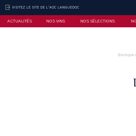
VISITEZ LE SITE DE L'AOC LANGUEDOC
ACTUALITÉS
NOS VINS
NOS SÉLECTIONS
N
Boutique 