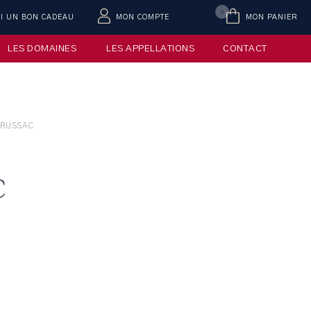
0
AI UN BON CADEAU
MON COMPTE
MON PANIER
LES DOMAINES
LES APPELLATIONS
CONTACT
RRUSSAC
C