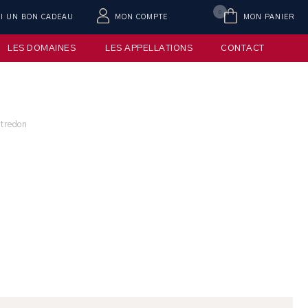
0
AI UN BON CADEAU
MON COMPTE
MON PANIER
LES DOMAINES
LES APPELLATIONS
CONTACT
tredon