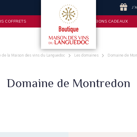
J'
OS COFFRETS
BONS CADEAUX
 de la Maison des vins du Languedoc
Les domaines
Domaine de Mon
Domaine de Montredon