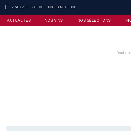
VISITEZ LE SITE DE L'AOC LANGUEDOC
ACTUALITÉS
NOS VINS
NOS SÉLECTIONS
N
Boutique