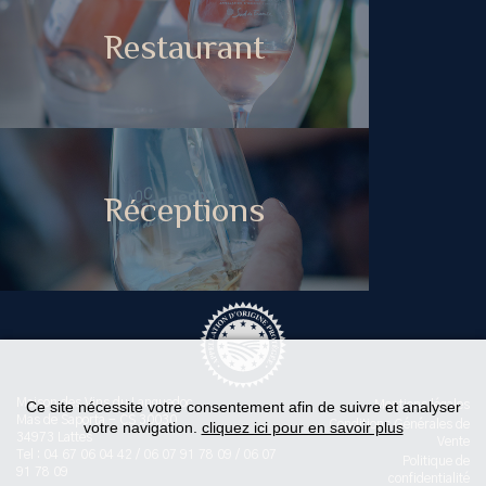
Restaurant
Réceptions
Maison des Vins du Languedoc
Ce site nécessite votre consentement afin de suivre et analyser
Mentions légales
Mas de Saporta - CS 30030
Conditions Générales de
votre navigation.
cliquez ici pour en savoir plus
34973 Lattes
Vente
Tel : 04 67 06 04 42 / 06 07 91 78 09 / 06 07
Politique de
91 78 09
confidentialité