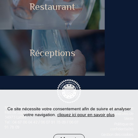
Restaurant
Réceptions
Maison des Vins du Languedoc
Ce site nécessite votre consentement afin de suivre et analyser
Mentions légales
Mas de Saporta - CS 30030
Conditions Générales de
votre navigation.
cliquez ici pour en savoir plus
34973 Lattes
Vente
Tel : 04 67 06 04 42 / 06 07 91 78 09 / 06 07
Politique de
91 78 09
confidentialité
Gestion des cookies