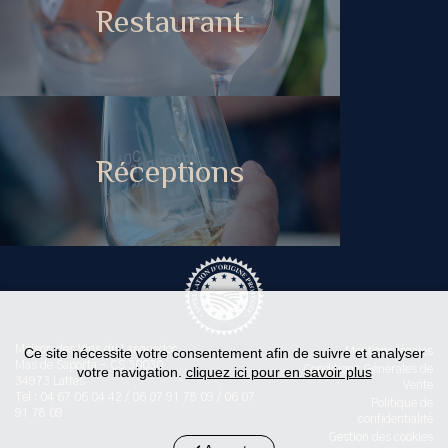
Restaurant
Réceptions
Maison des Vins du Languedoc
Ce site nécessite votre consentement afin de suivre et analyser
Mentions légales
Mas de Saporta - CS 30030
Conditions Générales de
votre navigation.
cliquez ici pour en savoir plus
34973 Lattes
Vente
Tel : 04 67 06 04 42 / 06 07 91 78 09 / 06 07
Politique de
91 78 09
confidentialité
Gestion des cookies