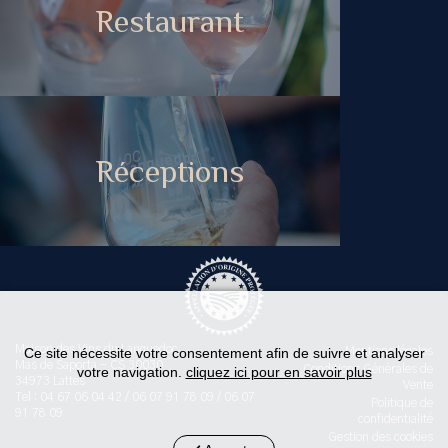
Restaurant
Réceptions
Maison des Vins du Languedoc
Ce site nécessite votre consentement afin de suivre et analyser
Mentions légales
Mas de Saporta - CS 30030
Conditions Générales de
votre navigation.
cliquez ici pour en savoir plus
34973 Lattes
Vente
Tel : 04 67 06 04 42 / 06 07 91 78 09 / 06 07
Politique de
91 78 09
confidentialité
Gestion des cookies