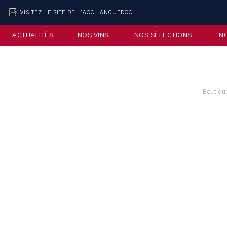
VISITEZ LE SITE DE L'AOC LANGUEDOC
ACTUALITÉS
NOS VINS
NOS SÉLECTIONS
N
Boutiqu