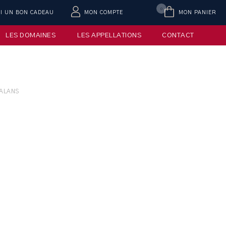
0
AI UN BON CADEAU
MON COMPTE
MON PANIER
LES DOMAINES
LES APPELLATIONS
CONTACT
JALANS