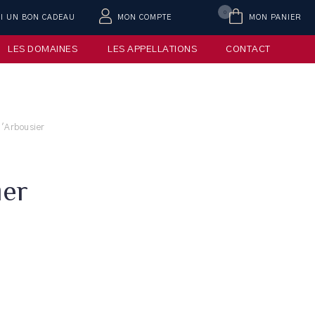
0
AI UN BON CADEAU
MON COMPTE
MON PANIER
LES DOMAINES
LES APPELLATIONS
CONTACT
l'Arbousier
ier