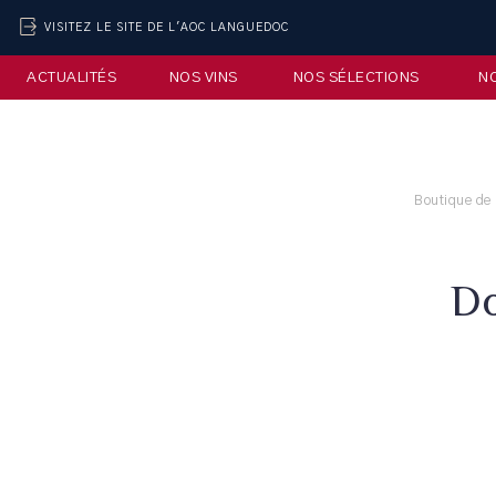
VISITEZ LE SITE DE L'AOC LANGUEDOC
ACTUALITÉS
NOS VINS
NOS SÉLECTIONS
N
Boutique de 
Do