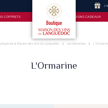
J'
OS COFFRETS
BONS CADEAUX
utique de la Maison des vins du Languedoc
Les domaines
L'Ormarin
L'Ormarine