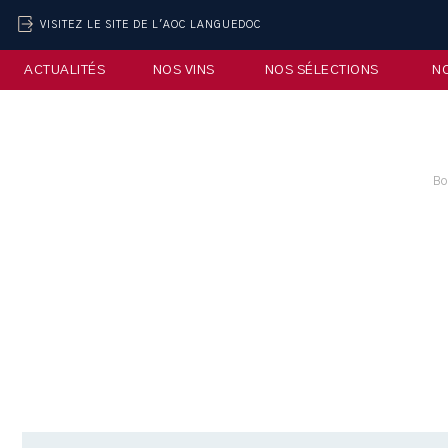
VISITEZ LE SITE DE L'AOC LANGUEDOC
ACTUALITÉS
NOS VINS
NOS SÉLECTIONS
N
Bo