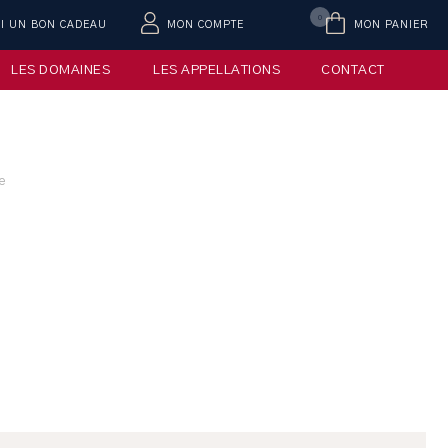
0
AI UN BON CADEAU
MON COMPTE
MON PANIER
LES DOMAINES
LES APPELLATIONS
CONTACT
e