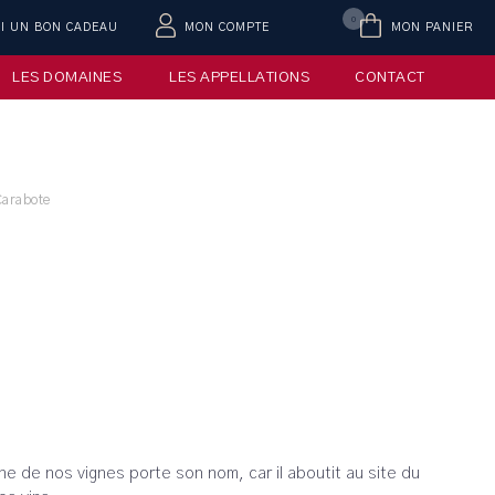
0
AI UN BON CADEAU
MON COMPTE
MON PANIER
LES DOMAINES
LES APPELLATIONS
CONTACT
Carabote
une de nos vignes porte son nom, car il aboutit au site du