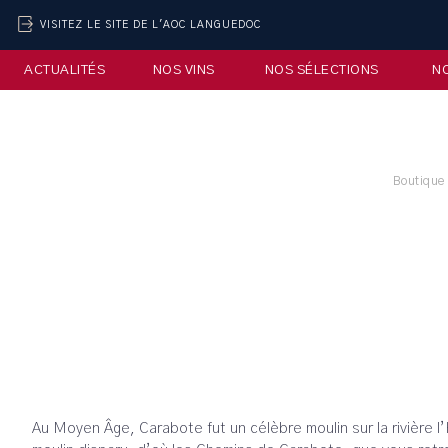
VISITEZ LE SITE DE L'AOC LANGUEDOC
ACTUALITÉS
NOS VINS
NOS SÉLECTIONS
N
Boutique 
Au Moyen Âge, Carabote fut un célèbre moulin sur la rivière l’H