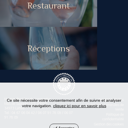
Restaurant
Réceptions
Maison des Vins du Languedoc
Ce site nécessite votre consentement afin de suivre et analyser
Mentions légales
Mas de Saporta - CS 30030
Conditions Générales de
votre navigation.
cliquez ici pour en savoir plus
34973 Lattes
Vente
Tel : 04 67 06 04 42 / 06 07 91 78 09 / 06 07
Politique de
91 78 09
confidentialité
Gestion des cookies