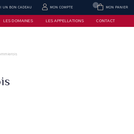
0
AI UN BON CADEAU
MON COMPTE
MON PANIER
LES DOMAINES
LES APPELLATIONS
CONTACT
Sommierois
is