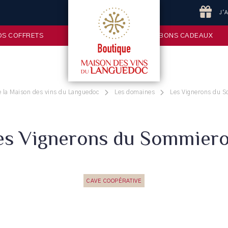
J'
OS COFFRETS
BONS CADEAUX
 la Maison des vins du Languedoc
Les domaines
Les Vignerons du 
es Vignerons du Sommiero
CAVE COOPÉRATIVE