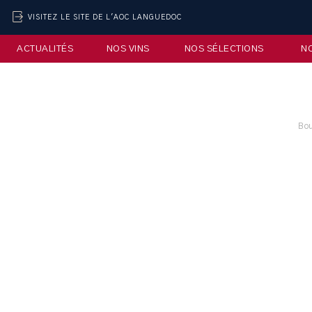
VISITEZ LE SITE DE L'AOC LANGUEDOC
ACTUALITÉS
NOS VINS
NOS SÉLECTIONS
N
Bou