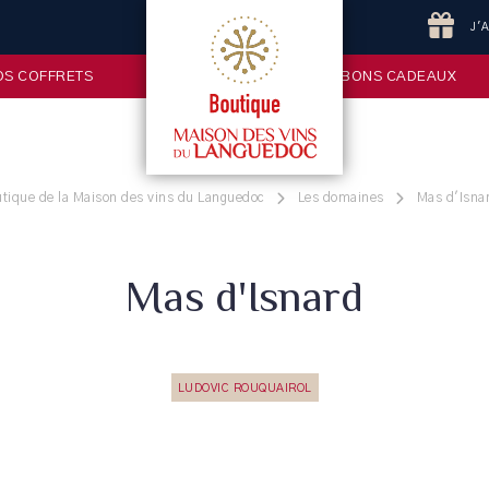
J'
OS COFFRETS
BONS CADEAUX
tique de la Maison des vins du Languedoc
Les domaines
Mas d'Isna
Mas d'Isnard
LUDOVIC ROUQUAIROL