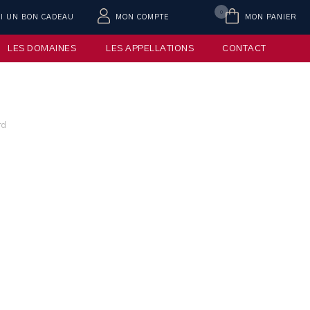
0
AI UN BON CADEAU
MON COMPTE
MON PANIER
LES DOMAINES
LES APPELLATIONS
CONTACT
rd