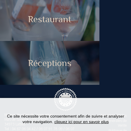
Restaurant
Réceptions
Maison des Vins du Languedoc
Ce site nécessite votre consentement afin de suivre et analyser
Mentions légales
Mas de Saporta - CS 30030
Conditions Générales de
votre navigation.
cliquez ici pour en savoir plus
34973 Lattes
Vente
Tel : 04 67 06 04 42 / 06 07 91 78 09 / 06 07
Politique de