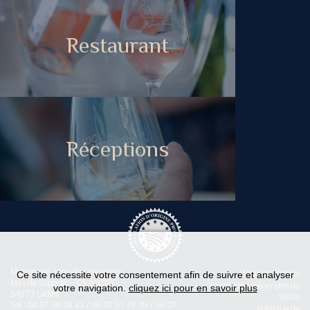
Restaurant
Réceptions
Maison des Vins du Languedoc
Ce site nécessite votre consentement afin de suivre et analyser
Mentions légales
Mas de Saporta - CS 30030
Conditions Générales de
votre navigation.
cliquez ici pour en savoir plus
34973 Lattes
Vente
Tel : 04 67 06 04 42 / 06 07 91 78 09 / 06 07
Politique de