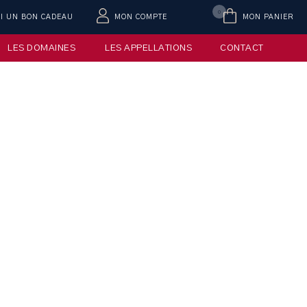
0
AI UN BON CADEAU
MON COMPTE
MON PANIER
LES DOMAINES
LES APPELLATIONS
CONTACT