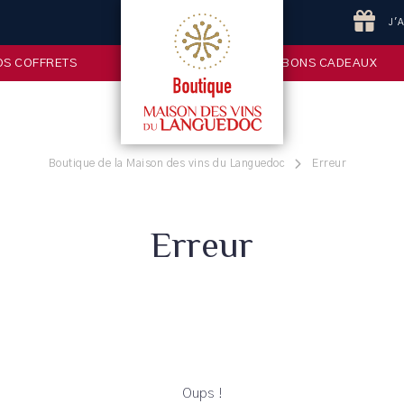
J'
OS COFFRETS
BONS CADEAUX
Boutique de la Maison des vins du Languedoc
Erreur
Erreur
Oups !