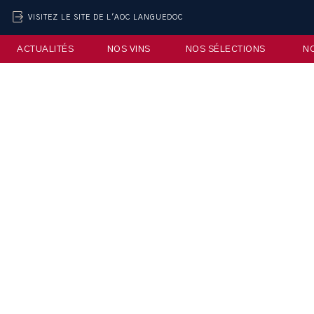
VISITEZ LE SITE DE L'AOC LANGUEDOC
ACTUALITÉS
NOS VINS
NOS SÉLECTIONS
N