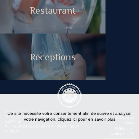
Restaurant
Réceptions
Maison des Vins du Languedoc
Ce site nécessite votre consentement afin de suivre et analyser
Mentions légales
Mas de Saporta - CS 30030
Conditions Générales de
votre navigation.
cliquez ici pour en savoir plus
34973 Lattes
Vente
Tel : 04 67 06 04 42 / 06 07 91 78 09 / 06 07
Politique de
91 78 09
confidentialité