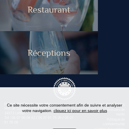
Restaurant
Réceptions
Maison des Vins du Languedoc
Ce site nécessite votre consentement afin de suivre et analyser
Mentions légales
Mas de Saporta - CS 30030
Conditions Générales de
votre navigation.
cliquez ici pour en savoir plus
34973 Lattes
Vente
Tel : 04 67 06 04 42 / 06 07 91 78 09 / 06 07
Politique de
91 78 09
confidentialité