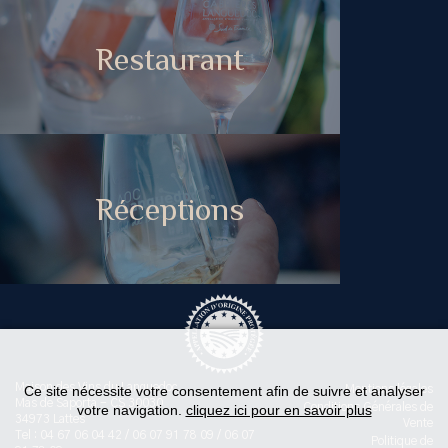
Restaurant
Réceptions
Maison des Vins du Languedoc
Ce site nécessite votre consentement afin de suivre et analyser
Mentions légales
Mas de Saporta - CS 30030
Conditions Générales de
votre navigation.
cliquez ici pour en savoir plus
34973 Lattes
Vente
Tel : 04 67 06 04 42 / 06 07 91 78 09 / 06 07
Politique de