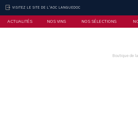
VISITEZ LE SITE DE L'AOC LANGUEDOC
ACTUALITÉS
NOS VINS
NOS SÉLECTIONS
N
Boutique de l