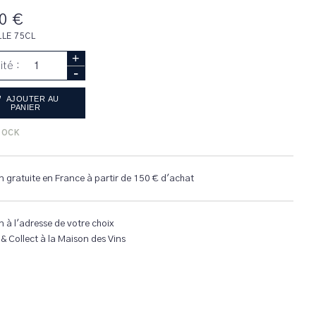
0 €
LLE 75CL
+
ité :
-
AJOUTER AU
PANIER
TOCK
n gratuite en France à partir de 150 € d'achat
n à l'adresse de votre choix
 & Collect à la Maison des Vins