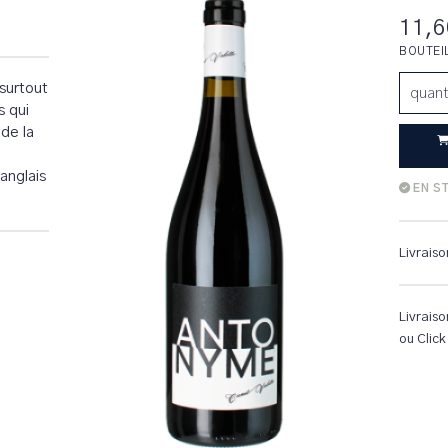
11,6
BOUTEI
 surtout
quant
s qui
 de la
anglais
EN S
Livraiso
Livraiso
ou Click