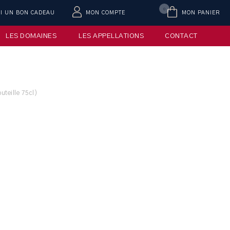
0
AI UN BON CADEAU
MON COMPTE
MON PANIER
LES DOMAINES
LES APPELLATIONS
CONTACT
teille 75cl)