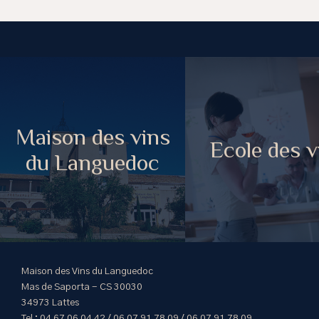
Maison des vins
Ecole des v
du Languedoc
Maison des Vins du Languedoc
Mas de Saporta - CS 30030
34973 Lattes
Tel : 04 67 06 04 42 / 06 07 91 78 09 / 06 07 91 78 09