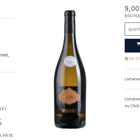
9,00
BOUTEI
quant
miel,
EN S
Livraiso
Livraiso
ou Click
LE)
,
E
À PÂTE