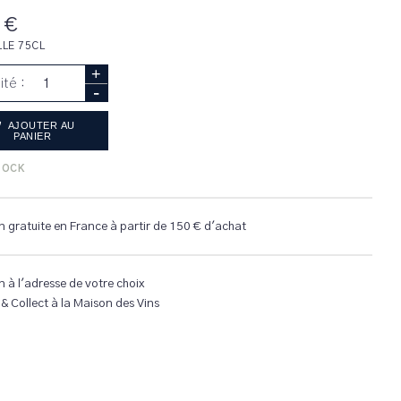
 €
LLE 75CL
+
ité :
-
AJOUTER AU
PANIER
TOCK
n gratuite en France à partir de 150 € d'achat
n à l'adresse de votre choix
 & Collect à la Maison des Vins