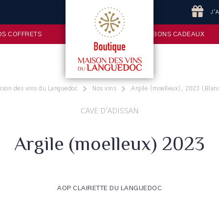
J'
OS COFFRETS
BONS CADEAUX
aison des vins du Languedoc
Nos vins
Argile (moelleux), 2023 (Blanc
CAVE D'ADISSAN
Argile (moelleux) 2023
AOP CLAIRETTE DU LANGUEDOC