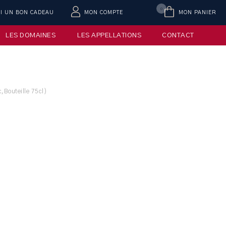
0
AI UN BON CADEAU
MON COMPTE
MON PANIER
LES DOMAINES
LES APPELLATIONS
CONTACT
,Bouteille 75cl)