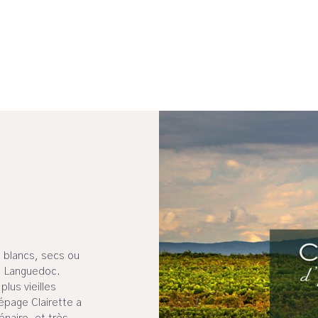
 blancs, secs ou
du Languedoc.
plus vieilles
épage Clairette a