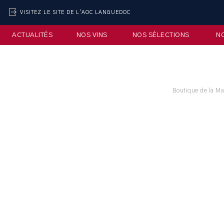
VISITEZ LE SITE DE L'AOC LANGUEDOC
ACTUALITÉS
NOS VINS
NOS SÉLECTIONS
N
Boutique de la M