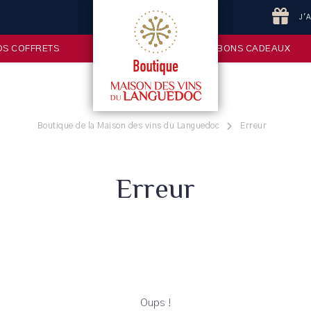
J'
OS COFFRETS
BONS CADEAUX
Boutique de la Maison des vins du Languedoc
Erreur
Erreur
Oups !