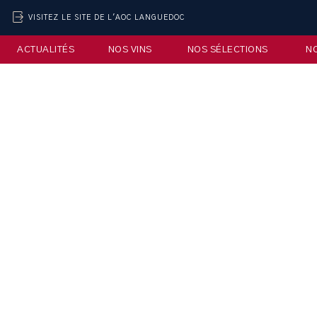
VISITEZ LE SITE DE L'AOC LANGUEDOC
ACTUALITÉS
NOS VINS
NOS SÉLECTIONS
N