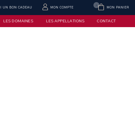
0
AI UN BON CADEAU
MON COMPTE
MON PANIER
LES DOMAINES
LES APPELLATIONS
CONTACT