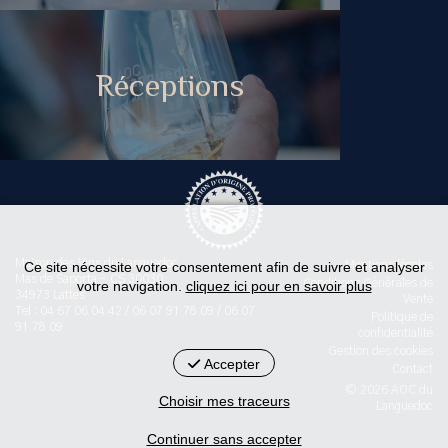
Réceptions
Maison des Vins du Languedoc
Ce site nécessite votre consentement afin de suivre et analyser
Mentions légales
Mas de Saporta - CS 30030
Conditions Générales de
votre navigation.
cliquez ici pour en savoir plus
34973 Lattes
Vente
Tel : 04 67 06 04 42 / 06 07 91 78 09 / 06 07
Politique de
91 78 09
confidentialité
Gestion des cookies
Accepter
Contact
© 2026 AOC du
Choisir mes traceurs
Languedoc
Continuer sans accepter
< id="str-pied-mention">L'abus d’alcool est dangereux pour la