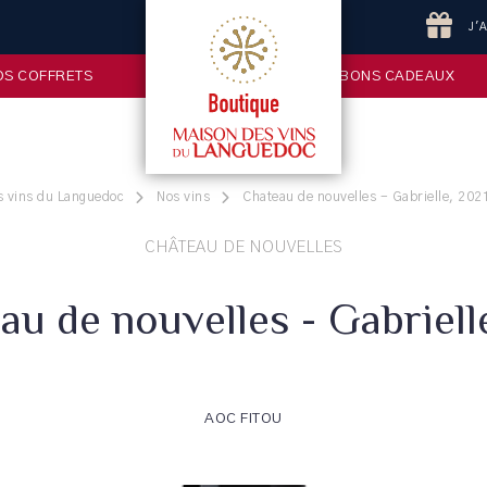
J'
OS COFFRETS
BONS CADEAUX
s vins du Languedoc
Nos vins
Chateau de nouvelles - Gabrielle, 202
CHÂTEAU DE NOUVELLES
au de nouvelles - Gabriell
AOC FITOU