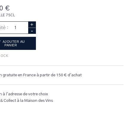
0 €
LLE 75CL
+
ité :
-
AJOUTER AU
PANIER
TOCK
n gratuite en France à partir de 150 € d'achat
n à l'adresse de votre choix
 & Collect à la Maison des Vins