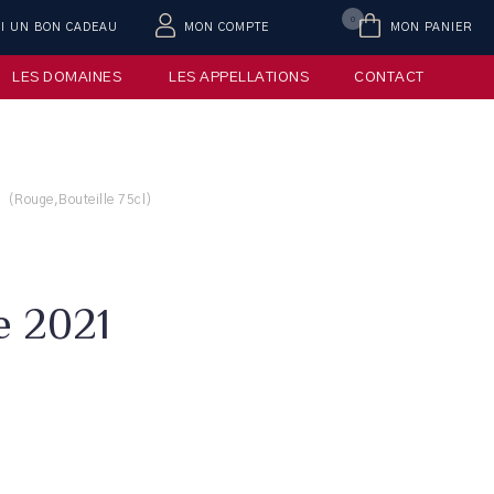
0
AI UN BON CADEAU
MON COMPTE
MON PANIER
LES DOMAINES
LES APPELLATIONS
CONTACT
1 (Rouge,Bouteille 75cl)
e 2021