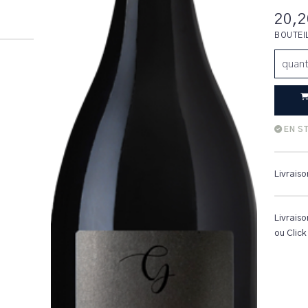
20,2
BOUTEI
quant
EN S
Livraiso
Livraiso
ou Click