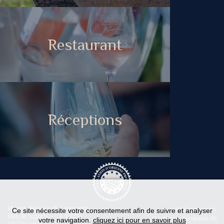
Restaurant
Réceptions
Maison des Vins du Languedoc
Ce site nécessite votre consentement afin de suivre et analyser
Mentions légales
Mas de Saporta - CS 30030
Conditions Générales de
votre navigation.
cliquez ici pour en savoir plus