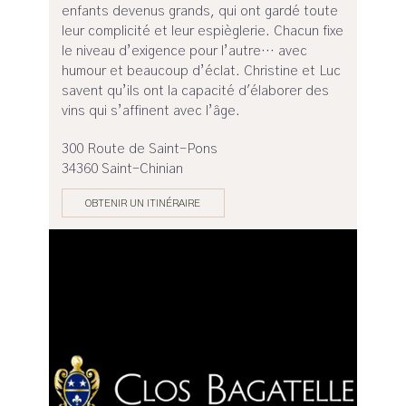
enfants devenus grands, qui ont gardé toute
leur complicité et leur espièglerie. Chacun fixe
le niveau d’exigence pour l’autre… avec
humour et beaucoup d’éclat. Christine et Luc
savent qu’ils ont la capacité d'élaborer des
vins qui s’affinent avec l’âge.
300 Route de Saint-Pons
34360 Saint-Chinian
OBTENIR UN ITINÉRAIRE