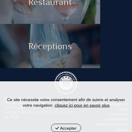
Restaurant
Réceptions
Maison des Vins du Languedoc
Ce site nécessite votre consentement afin de suivre et analyser
Mentions légales
Mas de Saporta - CS 30030
Conditions Générales de
votre navigation.
cliquez ici pour en savoir plus
34973 Lattes
Vente
Tel : 04 67 06 04 42 / 06 07 91 78 09 / 06 07
Politique de
91 78 09
confidentialité
Gestion des cookies
Accepter
Contact