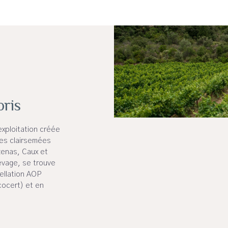
oris
exploitation créée
es clairsemées
enas, Caux et
levage, se trouve
pellation AOP
ocert) et en