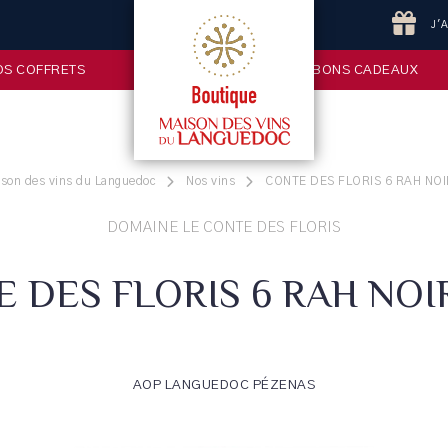
J'
OS COFFRETS
BONS CADEAUX
ison des vins du Languedoc
Nos vins
CONTE DES FLORIS 6 RAH NOI
DOMAINE LE CONTE DES FLORIS
 DES FLORIS 6 RAH NOI
AOP LANGUEDOC PÉZENAS