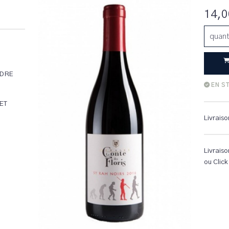
14,0
quant
ÈDRE
EN S
ET
Livraiso
Livraiso
ou Click