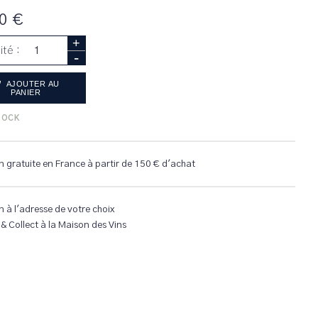
0 €
+
ité :
-
AJOUTER AU
PANIER
TOCK
n gratuite en France à partir de 150 € d'achat
n à l'adresse de votre choix
 & Collect à la Maison des Vins